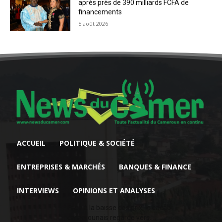
après près de 390 milliards FCFA de
financements
5 août 2026
ACCUEIL
POLITIQUE & SOCIÉTÉ
ENTREPRISES & MARCHÉS
BANQUES & FINANCE
INTERVIEWS
OPINIONS ET ANALYSES
Face à la baisse des prix, le cacao
camerounais regarde vers...