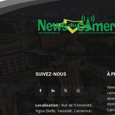
SUIVEZ-NOUS
À 
News
came
dive
d’in
Localisation :
Rue de l'Université,
Came
Ngoa Ekelle, Yaoundé, Cameroun