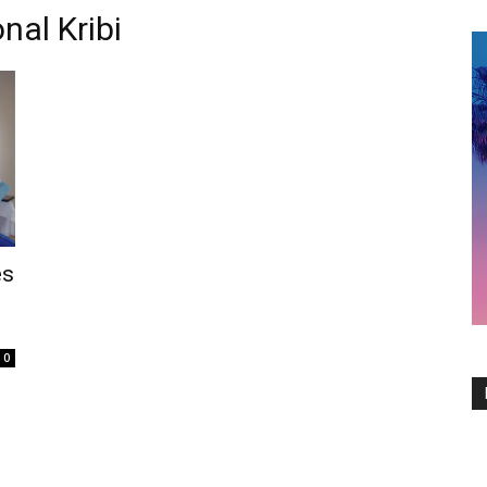
nal Kribi
es
0