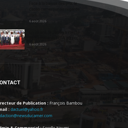
Face à la baisse des prix, le
cacao camerounais regarde
vers...
6 août 2026
En 20 ans, le Japon a injecté
363,3 milliards FCFA au...
6 août 2026
ONTACT
irecteur de Publication :
François Bambou
ail :
dactuel@yahoo.fr
edaction@newsducamer.com
dmin & Commercial :
Sorelle Noumi