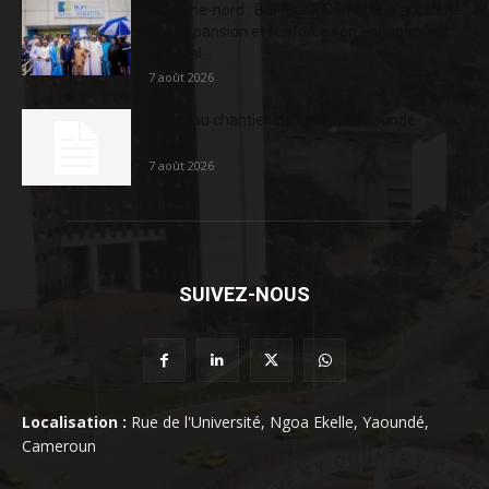
Extrême-nord : BGFIBank Cameroun accélère
son expansion et renforce son engagement
sociétal...
7 août 2026
Nouveau chantier sur la route Yaoundé-
Douala
7 août 2026
SUIVEZ-NOUS
Localisation :
Rue de l'Université, Ngoa Ekelle, Yaoundé,
Cameroun