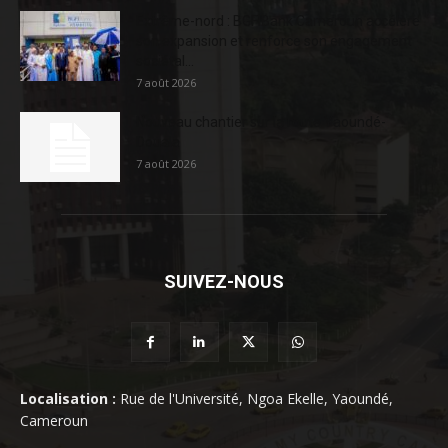
Extrême-nord : BGFIBank Cameroun accélère
son expansion et renforce son engagement
sociétal...
7 août 2026
Nouveau chantier sur la route Yaoundé-
Douala
7 août 2026
SUIVEZ-NOUS
Localisation :
Rue de l'Université, Ngoa Ekelle, Yaoundé,
Cameroun