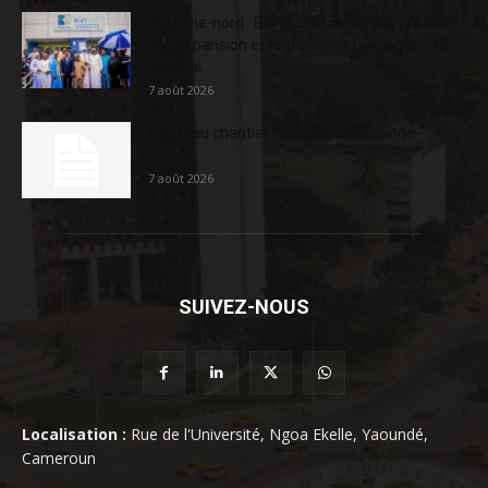
Extrême-nord : BGFIBank Cameroun accélère
son expansion et renforce son engagement
sociétal...
7 août 2026
Nouveau chantier sur la route Yaoundé-
Douala
7 août 2026
SUIVEZ-NOUS
Localisation :
Rue de l'Université, Ngoa Ekelle, Yaoundé,
Cameroun