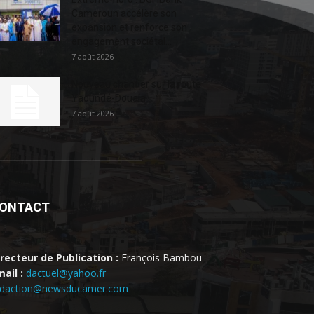
Cameroun accélère son
expansion et renforce son
engagement sociétal...
7 août 2026
Nouveau chantier sur la route
Yaoundé-Douala
7 août 2026
ONTACT
irecteur de Publication :
François Bambou
ail :
dactuel@yahoo.fr
edaction@newsducamer.com