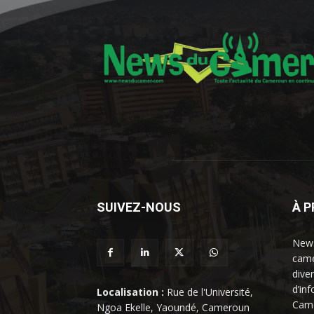
SUIVEZ-NOUS
À 
News
came
dive
d’in
Localisation :
Rue de l'Université,
Came
Ngoa Ekelle, Yaoundé, Cameroun