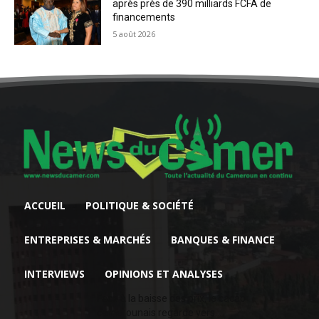
après près de 390 milliards FCFA de
financements
5 août 2026
ACCUEIL
POLITIQUE & SOCIÉTÉ
ENTREPRISES & MARCHÉS
BANQUES & FINANCE
INTERVIEWS
OPINIONS ET ANALYSES
Face à la baisse des prix, le cacao
camerounais regarde vers...