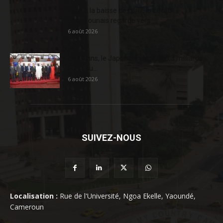
Face à la baisse des prix, le cacao
camerounais regarde vers...
6 août 2026
En 20 ans, le Japon a injecté 363,3 milliards
FCFA au...
6 août 2026
SUIVEZ-NOUS
Localisation :
Rue de l'Université, Ngoa Ekelle, Yaoundé,
Cameroun