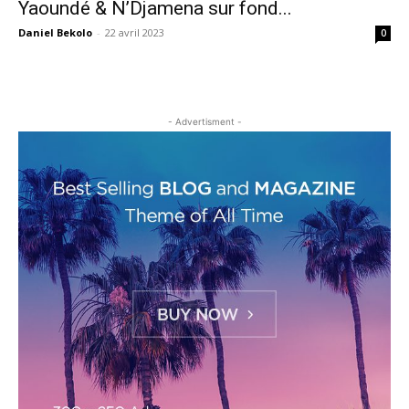
Yaoundé & N’Djamena sur fond...
Daniel Bekolo
-
22 avril 2023
0
- Advertisment -