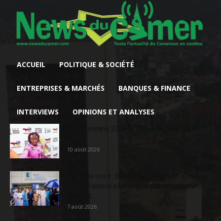
ACCUEIL
POLITIQUE & SOCIÉTÉ
ENTREPRISES & MARCHÉS
BANQUES & FINANCE
INTERVIEWS
OPINIONS ET ANALYSES
Can féminine 2026: le Cameroun en demi-
finale
10 août 2026
Extrême-nord : BGFIBank Cameroun accélère
son expansion et renforce son engagement
sociétal...
7 août 2026