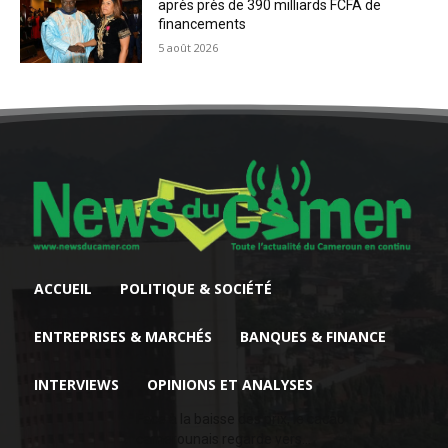
après près de 390 milliards FCFA de
financements
5 août 2026
ACCUEIL
POLITIQUE & SOCIÉTÉ
ENTREPRISES & MARCHÉS
BANQUES & FINANCE
INTERVIEWS
OPINIONS ET ANALYSES
Face à la baisse des prix, le cacao
camerounais regarde vers...