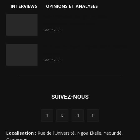
INTERVIEWS
OPINIONS ET ANALYSES
Face à la baisse des prix, le cacao
camerounais regarde vers...
6 août 2026
En 20 ans, le Japon a injecté 363,3 milliards
FCFA au...
6 août 2026
SUIVEZ-NOUS
Localisation :
Rue de l'Université, Ngoa Ekelle, Yaoundé,
Cameroun