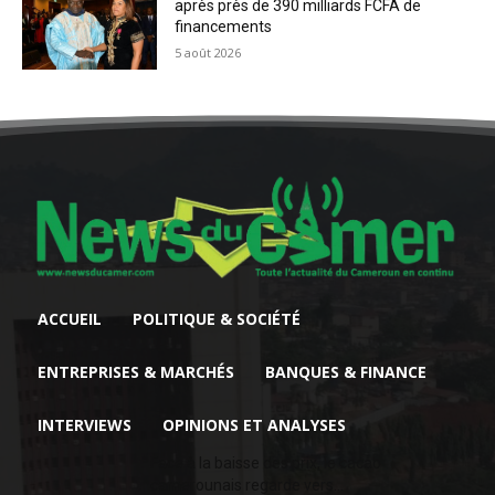
après près de 390 milliards FCFA de
financements
5 août 2026
ACCUEIL
POLITIQUE & SOCIÉTÉ
ENTREPRISES & MARCHÉS
BANQUES & FINANCE
INTERVIEWS
OPINIONS ET ANALYSES
Face à la baisse des prix, le cacao
camerounais regarde vers...