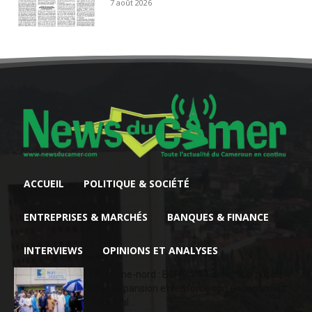
7 août 2026
ACCUEIL
POLITIQUE & SOCIÉTÉ
ENTREPRISES & MARCHÉS
BANQUES & FINANCE
INTERVIEWS
OPINIONS ET ANALYSES
Extrême-nord : BGFIBank Cameroun accélère
son expansion et renforce son engagement
sociétal...