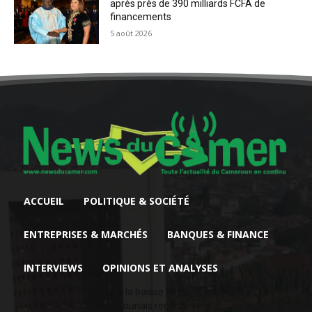
après près de 390 milliards FCFA de
financements
5 août 2026
ACCUEIL
POLITIQUE & SOCIÉTÉ
ENTREPRISES & MARCHÉS
BANQUES & FINANCE
INTERVIEWS
OPINIONS ET ANALYSES
Face à la baisse des prix, le cacao
camerounais regarde vers...