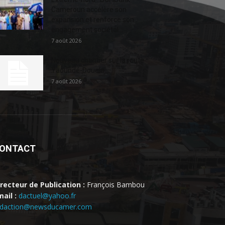
Cameroun accélère son
expansion et renforce son
engagement sociétal...
7 août 2026
Nouveau chantier sur la route
Yaoundé-Douala
7 août 2026
ONTACT
irecteur de Publication :
François Bambou
ail :
dactuel@yahoo.fr
edaction@newsducamer.com