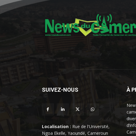
SUIVEZ-NOUS
À 
News
came
dive
d’in
Localisation :
Rue de l'Université,
Came
Ngoa Ekelle, Yaoundé, Cameroun