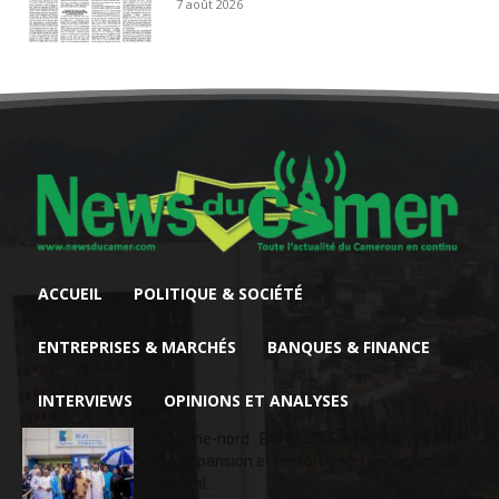
7 août 2026
ACCUEIL
POLITIQUE & SOCIÉTÉ
ENTREPRISES & MARCHÉS
BANQUES & FINANCE
INTERVIEWS
OPINIONS ET ANALYSES
Extrême-nord : BGFIBank Cameroun accélère
son expansion et renforce son engagement
sociétal...