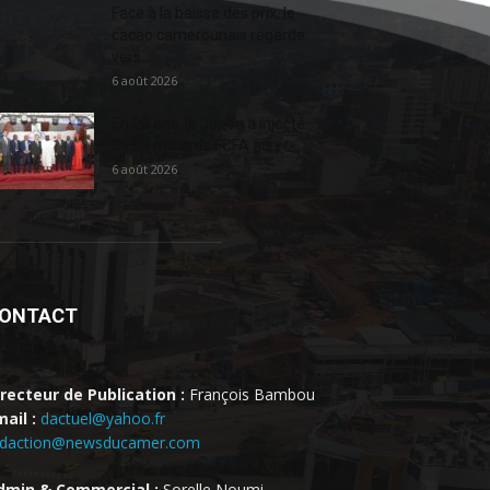
Face à la baisse des prix, le
cacao camerounais regarde
vers...
6 août 2026
En 20 ans, le Japon a injecté
363,3 milliards FCFA au...
6 août 2026
ONTACT
irecteur de Publication :
François Bambou
ail :
dactuel@yahoo.fr
edaction@newsducamer.com
dmin & Commercial :
Sorelle Noumi