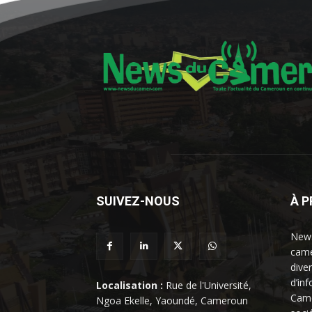
SUIVEZ-NOUS
À 
News
came
dive
d’in
Localisation :
Rue de l'Université,
Came
Ngoa Ekelle, Yaoundé, Cameroun