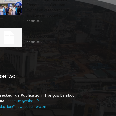
Cameroun accélère son
expansion et renforce son
engagement sociétal...
7 août 2026
Nouveau chantier sur la route
Yaoundé-Douala
7 août 2026
ONTACT
irecteur de Publication :
François Bambou
ail :
dactuel@yahoo.fr
edaction@newsducamer.com