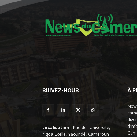
SUIVEZ-NOUS
À 
News
came
dive
d’in
Localisation :
Rue de l'Université,
Came
Ngoa Ekelle, Yaoundé, Cameroun