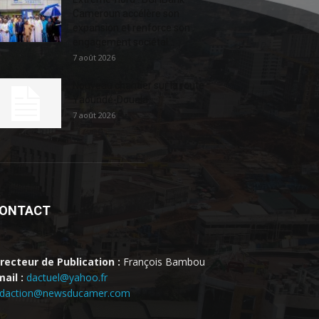
Cameroun accélère son
expansion et renforce son
engagement sociétal...
7 août 2026
Nouveau chantier sur la route
Yaoundé-Douala
7 août 2026
ONTACT
irecteur de Publication :
François Bambou
ail :
dactuel@yahoo.fr
edaction@newsducamer.com