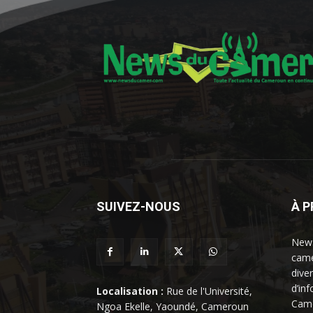
SUIVEZ-NOUS
À 
News
came
dive
d’in
Localisation :
Rue de l'Université,
Came
Ngoa Ekelle, Yaoundé, Cameroun