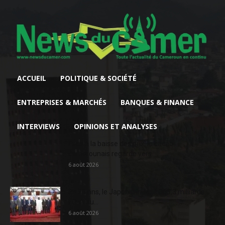
ACCUEIL
POLITIQUE & SOCIÉTÉ
ENTREPRISES & MARCHÉS
BANQUES & FINANCE
INTERVIEWS
OPINIONS ET ANALYSES
Face à la baisse des prix, le cacao
camerounais regarde vers...
6 août 2026
En 20 ans, le Japon a injecté 363,3 milliards
FCFA au...
6 août 2026