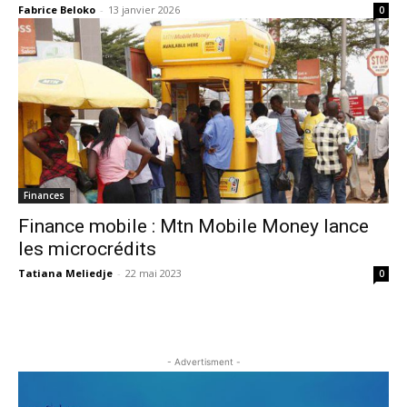
Fabrice Beloko
-
13 janvier 2026
0
Finances
Finance mobile : Mtn Mobile Money lance
les microcrédits
Tatiana Meliedje
-
22 mai 2023
0
- Advertisment -