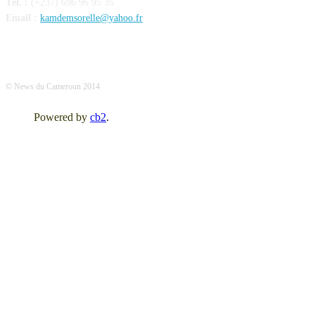
Tél. :
(+237) 696 96 95 35
Email :
kamdemsorelle@yahoo.fr
© News du Cameroun 2014
Powered by
cb2
.