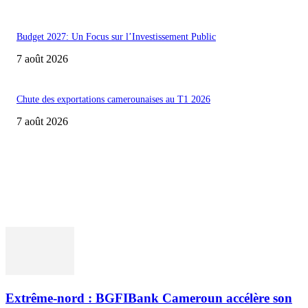
Budget 2027: Un Focus sur l’Investissement Public
7 août 2026
Chute des exportations camerounaises au T1 2026
7 août 2026
ACCUEIL
POLITIQUE & SOCIÉTÉ
ENTREPRISES & MARCHÉS
BANQUES & FINANCE
INTERVIEWS
OPINIONS ET ANALYSES
Extrême-nord : BGFIBank Cameroun accélère son