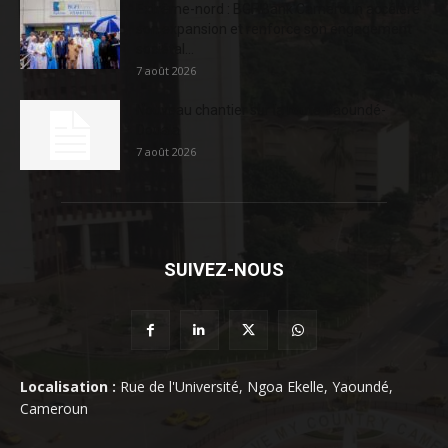
Extrême-nord : BGFIBank Cameroun accélère
son expansion et renforce son engagement
sociétal...
7 août 2026
Nouveau chantier sur la route Yaoundé-
Douala
7 août 2026
SUIVEZ-NOUS
Localisation :
Rue de l'Université, Ngoa Ekelle, Yaoundé,
Cameroun