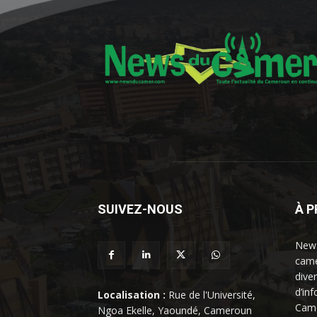
SUIVEZ-NOUS
À 
News
came
dive
d’in
Localisation :
Rue de l'Université,
Came
Ngoa Ekelle, Yaoundé, Cameroun