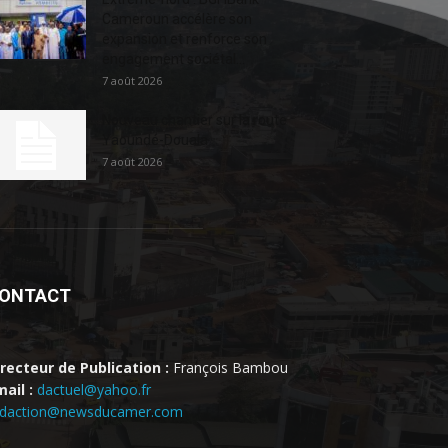
Cameroun accélère son
expansion et renforce son
engagement sociétal...
7 août 2026
Nouveau chantier sur la route
Yaoundé-Douala
7 août 2026
ONTACT
irecteur de Publication :
François Bambou
ail :
dactuel@yahoo.fr
edaction@newsducamer.com