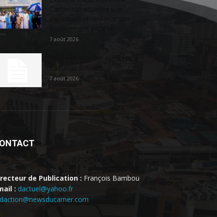
Cameroun accélère son
expansion et renforce son
engagement sociétal...
7 août 2026
Nouveau chantier sur la route
Yaoundé-Douala
7 août 2026
ONTACT
irecteur de Publication :
François Bambou
ail :
dactuel@yahoo.fr
edaction@newsducamer.com