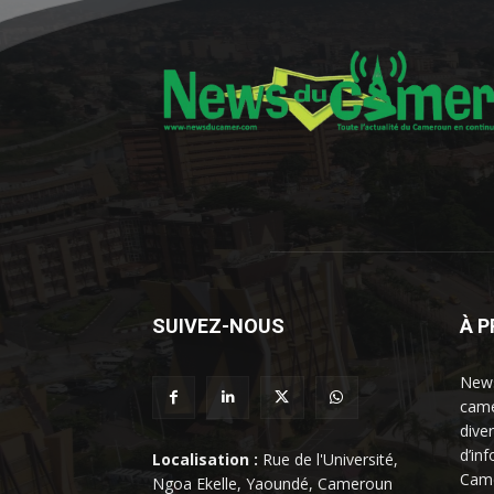
SUIVEZ-NOUS
À 
News
came
dive
d’in
Localisation :
Rue de l'Université,
Came
Ngoa Ekelle, Yaoundé, Cameroun