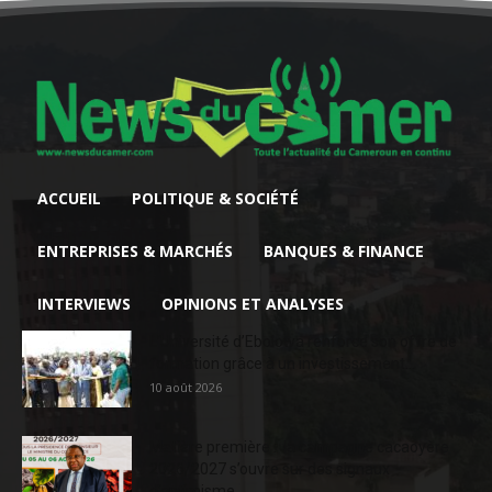
ACCUEIL
POLITIQUE & SOCIÉTÉ
ENTREPRISES & MARCHÉS
BANQUES & FINANCE
INTERVIEWS
OPINIONS ET ANALYSES
L’Université d’Ebolowa renforce son offre de
formation grâce à un investissement...
10 août 2026
Matière première : la campagne cacaoyère
2026/2027 s’ouvre sur des signaux
d’optimisme