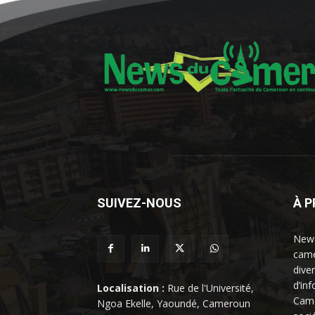
SUIVEZ-NOUS
À 
News
came
dive
d’in
Localisation :
Rue de l'Université,
Came
Ngoa Ekelle, Yaoundé, Cameroun