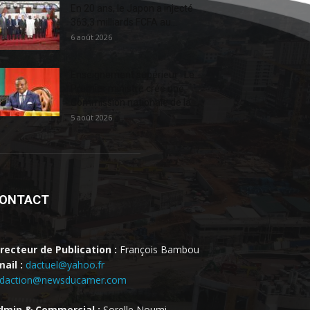
En 20 ans, le Japon a injecté
363,3 milliards FCFA au...
6 août 2026
Enseignement supérieur : Le
Premier ministre crée une
Commission nationale de la...
5 août 2026
ONTACT
irecteur de Publication :
François Bambou
ail :
dactuel@yahoo.fr
edaction@newsducamer.com
dmin & Commercial :
Sorelle Noumi