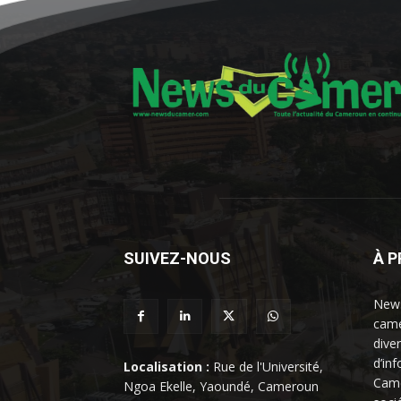
SUIVEZ-NOUS
À 
News
came
dive
d’in
Localisation :
Rue de l'Université,
Came
Ngoa Ekelle, Yaoundé, Cameroun