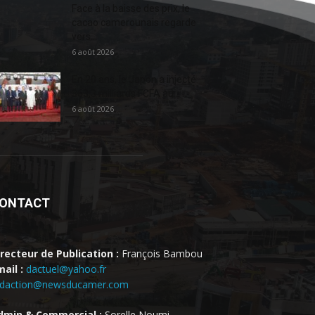
Face à la baisse des prix, le
cacao camerounais regarde
vers...
6 août 2026
En 20 ans, le Japon a injecté
363,3 milliards FCFA au...
6 août 2026
ONTACT
irecteur de Publication :
François Bambou
ail :
dactuel@yahoo.fr
edaction@newsducamer.com
dmin & Commercial :
Sorelle Noumi