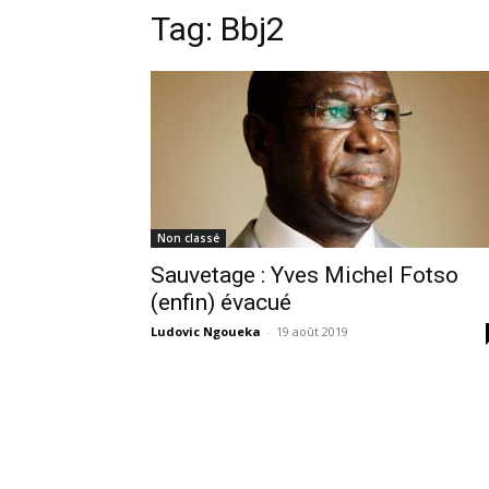
Tag:
Bbj2
Non classé
Sauvetage : Yves Michel Fotso
(enfin) évacué
Ludovic Ngoueka
-
19 août 2019