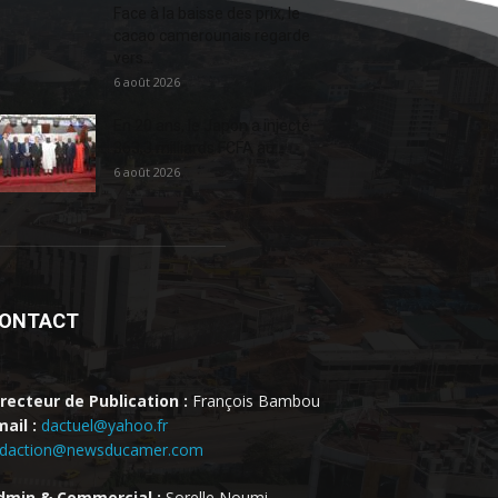
Face à la baisse des prix, le
cacao camerounais regarde
vers...
6 août 2026
En 20 ans, le Japon a injecté
363,3 milliards FCFA au...
6 août 2026
ONTACT
irecteur de Publication :
François Bambou
ail :
dactuel@yahoo.fr
edaction@newsducamer.com
dmin & Commercial :
Sorelle Noumi