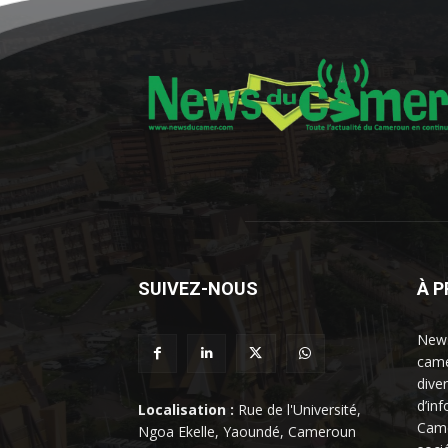
SUIVEZ-NOUS
À 
News
came
dive
d’in
Localisation :
Rue de l'Université,
Came
Ngoa Ekelle, Yaoundé, Cameroun