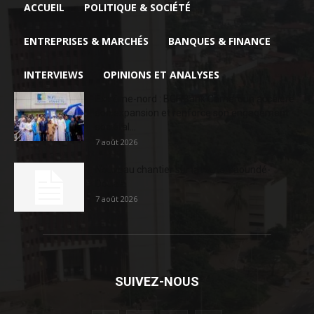
ACCUEIL
POLITIQUE & SOCIÉTÉ
ENTREPRISES & MARCHÉS
BANQUES & FINANCE
INTERVIEWS
OPINIONS ET ANALYSES
Extrême-nord : BGFIBank Cameroun accélère
son expansion et renforce son engagement
sociétal...
7 août 2026
Nouveau chantier sur la route Yaoundé-
Douala
7 août 2026
SUIVEZ-NOUS