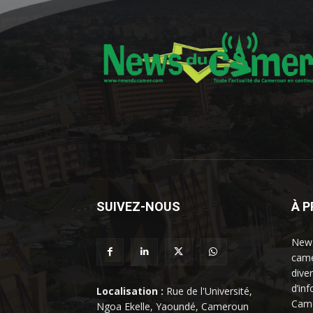
SUIVEZ-NOUS
À 
News
came
dive
d’in
Localisation :
Rue de l'Université,
Came
Ngoa Ekelle, Yaoundé, Cameroun