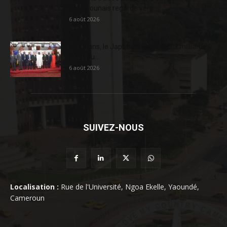
camerounais regarde vers...
6 août 2026
En 20 ans, le Japon a injecté 363,3 milliards
FCFA au...
6 août 2026
SUIVEZ-NOUS
Localisation :
Rue de l'Université, Ngoa Ekelle, Yaoundé,
Cameroun