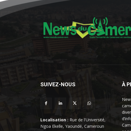
SUIVEZ-NOUS
À 
News
came
dive
d’in
Localisation :
Rue de l'Université,
Came
Ngoa Ekelle, Yaoundé, Cameroun