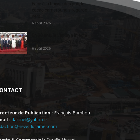
Face à la baisse des prix, le
cacao camerounais regarde
vers...
6 août 2026
En 20 ans, le Japon a injecté
363,3 milliards FCFA au...
6 août 2026
ONTACT
irecteur de Publication :
François Bambou
ail :
dactuel@yahoo.fr
edaction@newsducamer.com
dmin & Commercial :
Sorelle Noumi