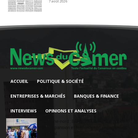
7 août 2026
ACCUEIL
POLITIQUE & SOCIÉTÉ
ENTREPRISES & MARCHÉS
BANQUES & FINANCE
INTERVIEWS
OPINIONS ET ANALYSES
Extrême-nord : BGFIBank Cameroun accélère
son expansion et renforce son engagement
sociétal...