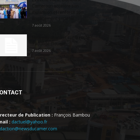
Cameroun accélère son
expansion et renforce son
engagement sociétal...
7 août 2026
Nouveau chantier sur la route
Yaoundé-Douala
7 août 2026
ONTACT
irecteur de Publication :
François Bambou
ail :
dactuel@yahoo.fr
edaction@newsducamer.com