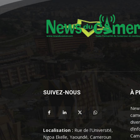
SUIVEZ-NOUS
À 
News
came
dive
d’in
Localisation :
Rue de l'Université,
Came
Ngoa Ekelle, Yaoundé, Cameroun