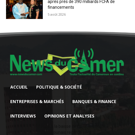
après près de 390 milliards FCFA de
financements
5 août 2026
ACCUEIL
POLITIQUE & SOCIÉTÉ
ENTREPRISES & MARCHÉS
BANQUES & FINANCE
INTERVIEWS
OPINIONS ET ANALYSES
Face à la baisse des prix, le cacao
camerounais regarde vers...