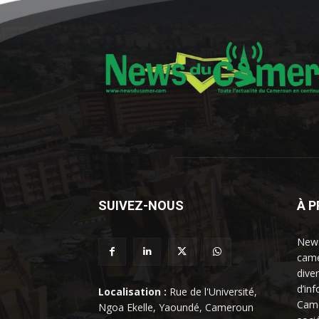
SUIVEZ-NOUS
À 
News
came
dive
d’in
Localisation :
Rue de l'Université,
Came
Ngoa Ekelle, Yaoundé, Cameroun