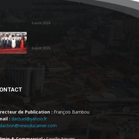
Face à la baisse des prix, le
cacao camerounais regarde
vers...
6 août 2026
En 20 ans, le Japon a injecté
363,3 milliards FCFA au...
6 août 2026
ONTACT
irecteur de Publication :
François Bambou
ail :
dactuel@yahoo.fr
edaction@newsducamer.com
dmin & Commercial :
Sorelle Noumi