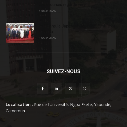
camerounais regarde vers...
6 août 2026
En 20 ans, le Japon a injecté 363,3 milliards
FCFA au...
6 août 2026
SUIVEZ-NOUS
Localisation :
Rue de l'Université, Ngoa Ekelle, Yaoundé,
Cameroun