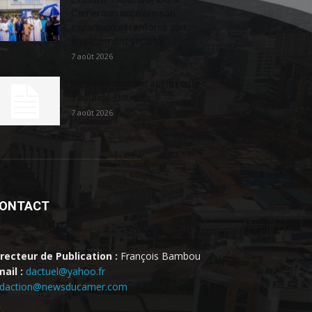
Cameroun accélère son
expansion et renforce son
engagement sociétal...
7 août 2026
Nouveau chantier sur la route
Yaoundé-Douala
7 août 2026
ONTACT
irecteur de Publication :
François Bambou
ail :
dactuel@yahoo.fr
edaction@newsducamer.com