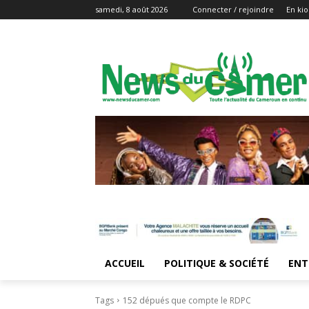
samedi, 8 août 2026
Connecter / rejoindre
En kio
ACCUEIL
POLITIQUE & SOCIÉTÉ
ENT
Tags
152 dépués que compte le RDPC