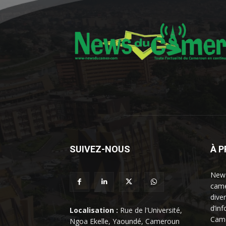
SUIVEZ-NOUS
À 
News
came
dive
d’in
Localisation :
Rue de l'Université,
Came
Ngoa Ekelle, Yaoundé, Cameroun