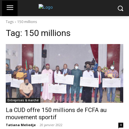
Tags
150 millions
Tag:
150 millions
Entreprises & marché
La CUD offre 150 millions de FCFA au
mouvement sportif
Tatiana Meliedje
-
20 janvier 2022
0