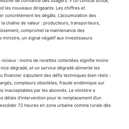
ressive de confiance des usagers. » Un constat brutal,
tend les nouveaux dirigeants. Les chiffres et
 concrètement les dégâts. L’accumulation des
 la chaîne de valeur : producteurs, transporteurs,
vestissement, compromet la maintenance des
e ministre, un signal négatif aux investisseurs
e vicieux : moins de recettes collectées signifie moins
ervice dégradé, et un service dégradé alimente les
u financier s’ajoutent des défis techniques bien réels :
chargés, compteurs obsolètes, fraude endémique sur
és inacceptables par les abonnés. Le ministre a
s délais d’intervention pour le remplacement d’un
s excéder 72 heures en zone urbaine comme rurale dès