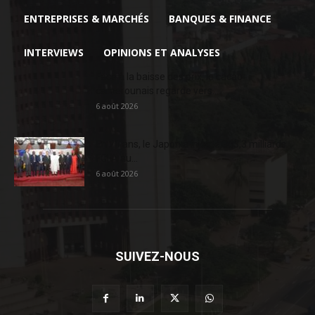
ENTREPRISES & MARCHÉS
BANQUES & FINANCE
INTERVIEWS
OPINIONS ET ANALYSES
Face à la baisse des prix, le cacao
camerounais regarde vers...
6 août 2026
En 20 ans, le Japon a injecté 363,3 milliards
FCFA au...
6 août 2026
SUIVEZ-NOUS