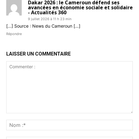
Dakar 2026 : le Cameroun défend ses
avancées en économie sociale et solidaire
- Actualités 360
9 juillet 2026 à 11 h 23 min
[…] Source : News du Cameroun […]
Répondre
LAISSER UN COMMENTAIRE
Commenter
:
No
:*