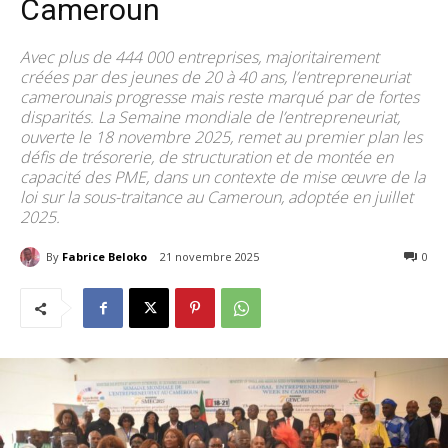
Cameroun
Avec plus de 444 000 entreprises, majoritairement
créées par des jeunes de 20 à 40 ans, l’entrepreneuriat
camerounais progresse mais reste marqué par de fortes
disparités. La Semaine mondiale de l’entrepreneuriat,
ouverte le 18 novembre 2025, remet au premier plan les
défis de trésorerie, de structuration et de montée en
capacité des PME, dans un contexte de mise œuvre de la
loi sur la sous-traitance au Cameroun, adoptée en juillet
2025.
By
Fabrice Beloko
21 novembre 2025
164
0