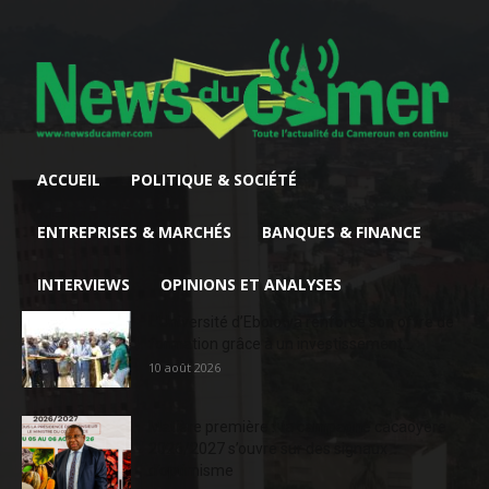
ACCUEIL
POLITIQUE & SOCIÉTÉ
ENTREPRISES & MARCHÉS
BANQUES & FINANCE
INTERVIEWS
OPINIONS ET ANALYSES
L’Université d’Ebolowa renforce son offre de
formation grâce à un investissement...
10 août 2026
Matière première : la campagne cacaoyère
2026/2027 s’ouvre sur des signaux
d’optimisme