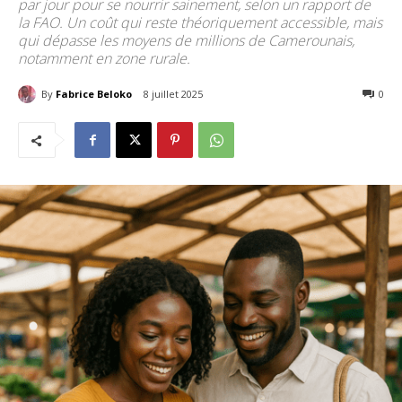
par jour pour se nourrir sainement, selon un rapport de
la FAO. Un coût qui reste théoriquement accessible, mais
qui dépasse les moyens de millions de Camerounais,
notamment en zone rurale.
By
Fabrice Beloko
8 juillet 2025
164
0