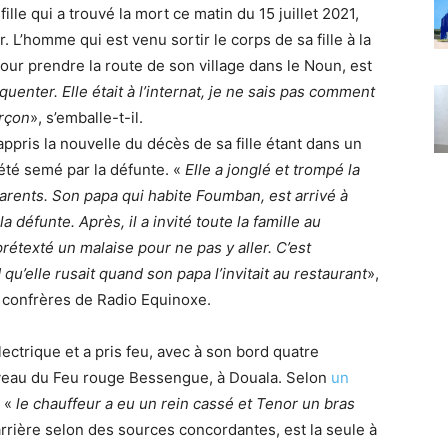
 fille qui a trouvé la mort ce matin du 15 juillet 2021,
r. L’homme qui est venu sortir le corps de sa fille à la
our prendre la route de son village dans le Noun, est
quenter. Elle était à l’internat, je ne sais pas comment
arçon
», s’emballe-t-il.
appris la nouvelle du décès de sa fille étant dans un
été semé par la défunte. «
Elle a jonglé et trompé la
arents. Son papa qui habite Foumban, est arrivé à
 défunte. Après, il a invité toute la famille au
prétexté un malaise pour ne pas y aller. C’est
u’elle rusait quand son papa l’invitait au restaurant
»,
 confrères de Radio Equinoxe.
ectrique et a pris feu, avec à son bord quatre
iveau du Feu rouge Bessengue, à Douala. Selon
un
, «
le chauffeur a eu un rein cassé et Tenor un bras
’arrière selon des sources concordantes, est la seule à