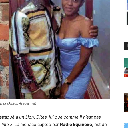
 tenor (Ph.topvisages.net)
t attaqué à un Lion. Dites-lui que comme il n’est pas
fille
». La menace captée par
Radio Equinoxe
, est de