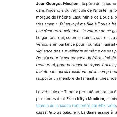
Jean Georges Mouliom
, le père de la jeune
dans l’incendie du véhicule de l’artiste Teno
morgue de l’hôpital Laquintinie de Douala, p
très amer. «
J’ai envoyé ma fille à Douala fré
elle s’est retrouvée dans la voiture de ce g
Le géniteur qui, selon certaines sources, a 
véhicule en partance pour Foumban, aurait 
vigilance des surveillants et même de ses p
Douala pour la soutenance du frère aîné de la
restaurant, pour partager un repas. Erica a 
maintenant après l’accident qu’on comprend q
rapporte un membre de la famille, chez nos
Le véhicule de Tenor a percuté un poteau él
personnes dont
Erica Nfiya Mouliom
, au n
témoin de la scène rencontré par Abk radio
cassé, le bras gauch
e ». La dame assise à l