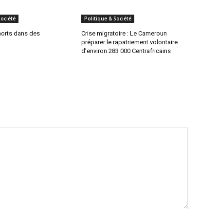
Société
Politique & Société
morts dans des
Crise migratoire : Le Cameroun
préparer le rapatriement volontaire
d’environ 283 000 Centrafricains