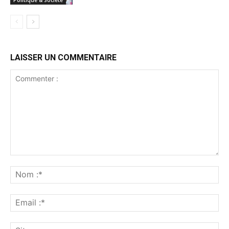
LAISSER UN COMMENTAIRE
Commenter
:
No
:*
Ema
:*
Sit