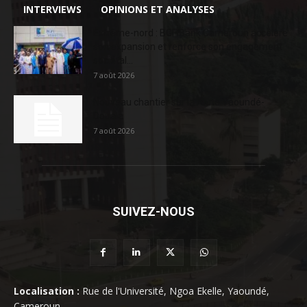
INTERVIEWS
OPINIONS ET ANALYSES
Extrême-nord : BGFIBank Cameroun accélère
son expansion et renforce son engagement
sociétal...
7 août 2026
Nouveau chantier sur la route Yaoundé-
Douala
7 août 2026
SUIVEZ-NOUS
Localisation :
Rue de l'Université, Ngoa Ekelle, Yaoundé,
Cameroun