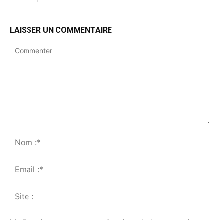
LAISSER UN COMMENTAIRE
Commenter
:
No
:*
Ema
:*
Sit
: