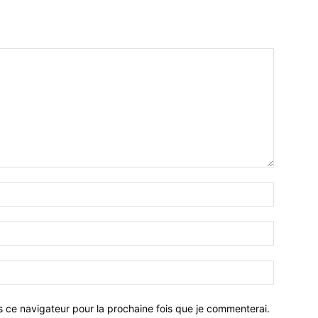
Nom
:*
Email
:*
Site
:
s ce navigateur pour la prochaine fois que je commenterai.