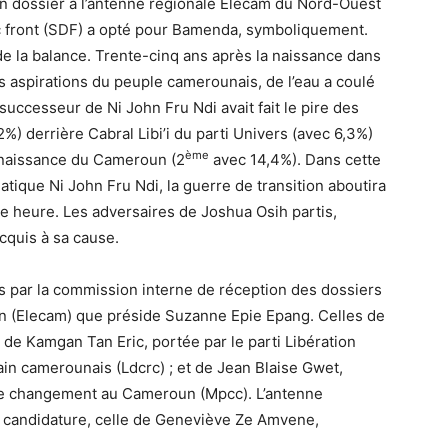
n dossier à l’antenne régionale Elecam du Nord-Ouest
c front (SDF) a opté pour Bamenda, symboliquement.
i de la balance. Trente-cinq ans après la naissance dans
es aspirations du peuple camerounais, de l’eau a coulé
 successeur de Ni John Fru Ndi avait fait le pire des
%) derrière Cabral Libi’i du parti Univers (avec 6,3%)
ème
naissance du Cameroun (2
avec 14,4%). Dans cette
tique Ni John Fru Ndi, la guerre de transition aboutira
e heure. Les adversaires de Joshua Osih partis,
acquis à sa cause.
çus par la commission interne de réception des dossiers
on (Elecam) que préside Suzanne Epie Epang. Celles de
 de Kamgan Tan Eric, portée par le parti Libération
n camerounais (Ldcrc) ; et de Jean Blaise Gwet,
le changement au Cameroun (Mpcc). L’antenne
e candidature, celle de Geneviève Ze Amvene,