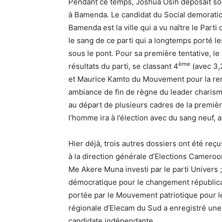
Pendant ce temps, Joshua Osih déposait so
à Bamenda. Le candidat du Social demorati
Bamenda est la ville qui a vu naître le Part
le sang de ce parti qui a longtemps porté l
sous le pont. Pour sa première tentative, le
ème
résultats du parti, se classant 4
(avec 3,2
et Maurice Kamto du Mouvement pour la re
ambiance de fin de règne du leader charisma
au départ de plusieurs cadres de la premièr
l’homme ira à l’élection avec du sang neuf, 
Hier déjà, trois autres dossiers ont été re
à la direction générale d’Elections Camero
Me Akere Muna investi par le parti Univers ;
démocratique pour le changement républicai
portée par le Mouvement patriotique pour 
régionale d’Elecam du Sud a enregistré un
candidate indépendante.