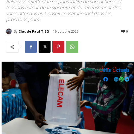
Bakary se rejettent la responsabilité de surenchères et
tensions autour de la sincérité et du recensement des
votes attendus au Conseil constitutionnel dans les
prochains jours.
By
Claude Paul TJEG
16 octobre 2025
353
0