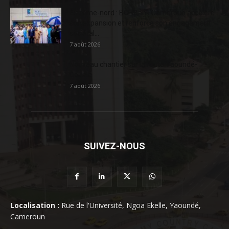
Extrême-nord : BGFIBank Cameroun accélère
son expansion et renforce son engagement
sociétal...
7 août 2026
Nouveau chantier sur la route Yaoundé-
Douala
7 août 2026
SUIVEZ-NOUS
Localisation :
Rue de l'Université, Ngoa Ekelle, Yaoundé,
Cameroun