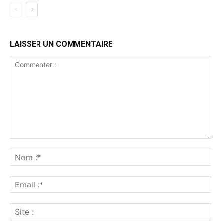
LAISSER UN COMMENTAIRE
Commenter
:
No
:*
Ema
:*
Sit
: