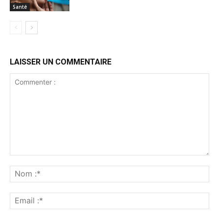
Santé
LAISSER UN COMMENTAIRE
Commenter
:
No
:*
Ema
:*