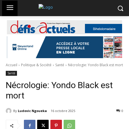
Accueil
Politique & Société
Santé
Nécrologie: Yondo Black est mort
Santé
Nécrologie: Yondo Black est
mort
By
Ludovic Ngoueka
16 octobre 2025
376
0