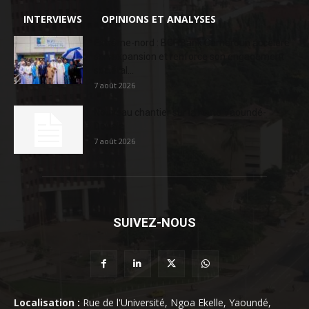
INTERVIEWS
OPINIONS ET ANALYSES
Extrême-nord : BGFIBank Cameroun accélère
son expansion et renforce son engagement
sociétal...
7 août 2026
Nouveau chantier sur la route Yaoundé-
Douala
7 août 2026
SUIVEZ-NOUS
Localisation :
Rue de l'Université, Ngoa Ekelle, Yaoundé,