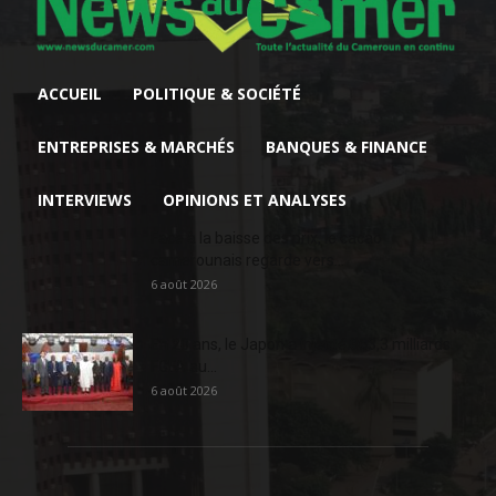
ACCUEIL
POLITIQUE & SOCIÉTÉ
ENTREPRISES & MARCHÉS
BANQUES & FINANCE
INTERVIEWS
OPINIONS ET ANALYSES
Face à la baisse des prix, le cacao
camerounais regarde vers...
6 août 2026
En 20 ans, le Japon a injecté 363,3 milliards
FCFA au...
6 août 2026